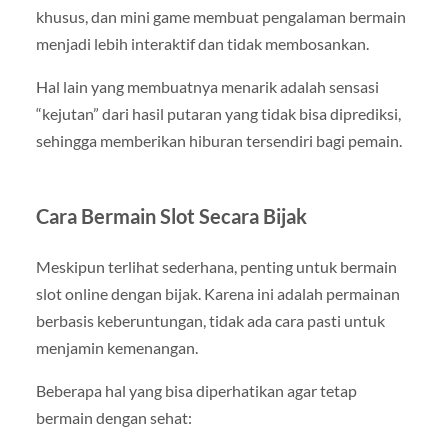
khusus, dan mini game membuat pengalaman bermain
menjadi lebih interaktif dan tidak membosankan.
Hal lain yang membuatnya menarik adalah sensasi
“kejutan” dari hasil putaran yang tidak bisa diprediksi,
sehingga memberikan hiburan tersendiri bagi pemain.
Cara Bermain Slot Secara Bijak
Meskipun terlihat sederhana, penting untuk bermain
slot online dengan bijak. Karena ini adalah permainan
berbasis keberuntungan, tidak ada cara pasti untuk
menjamin kemenangan.
Beberapa hal yang bisa diperhatikan agar tetap
bermain dengan sehat: