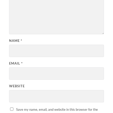
NAME
*
EMAIL
*
WEBSITE
Save my name, email, and website in this browser for the