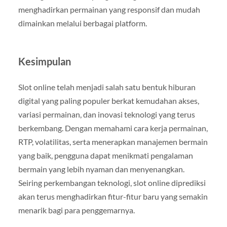
menghadirkan permainan yang responsif dan mudah
dimainkan melalui berbagai platform.
Kesimpulan
Slot online telah menjadi salah satu bentuk hiburan
digital yang paling populer berkat kemudahan akses,
variasi permainan, dan inovasi teknologi yang terus
berkembang. Dengan memahami cara kerja permainan,
RTP, volatilitas, serta menerapkan manajemen bermain
yang baik, pengguna dapat menikmati pengalaman
bermain yang lebih nyaman dan menyenangkan.
Seiring perkembangan teknologi, slot online diprediksi
akan terus menghadirkan fitur-fitur baru yang semakin
menarik bagi para penggemarnya.