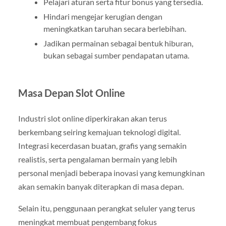
Pelajari aturan serta fitur bonus yang tersedia.
Hindari mengejar kerugian dengan
meningkatkan taruhan secara berlebihan.
Jadikan permainan sebagai bentuk hiburan,
bukan sebagai sumber pendapatan utama.
Masa Depan Slot Online
Industri slot online diperkirakan akan terus
berkembang seiring kemajuan teknologi digital.
Integrasi kecerdasan buatan, grafis yang semakin
realistis, serta pengalaman bermain yang lebih
personal menjadi beberapa inovasi yang kemungkinan
akan semakin banyak diterapkan di masa depan.
Selain itu, penggunaan perangkat seluler yang terus
meningkat membuat pengembang fokus