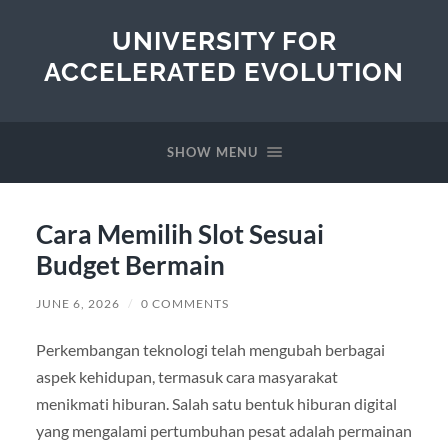
UNIVERSITY FOR
ACCELERATED EVOLUTION
SHOW MENU
Cara Memilih Slot Sesuai
Budget Bermain
JUNE 6, 2026
/
0 COMMENTS
Perkembangan teknologi telah mengubah berbagai
aspek kehidupan, termasuk cara masyarakat
menikmati hiburan. Salah satu bentuk hiburan digital
yang mengalami pertumbuhan pesat adalah permainan